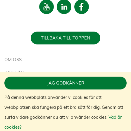
TILLBAKA TILL TOPPEN
OM OSS
KARRIÄR
JAG GODKÄNNER
HÅLLBARHET
På denna webbplats använder vi cookies för att
KONTAKTA OSS
webbplatsen ska fungera på ett bra sätt för dig. Genom att
KONGAMEK GROUP
surfa vidare godkänner du att vi använder cookies.
Vad är
cookies?
© 2020 KONGAMEK