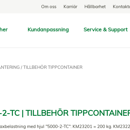
Om oss
Karriär
Hållbarhet
Kontakt
her
Kundanpassning
Service & Support
SÖK
HANTERING
/
TILLBEHÖR TIPPCONTAINER
-2-TC | TILLBEHÖR TIPPCONTAINE
maxbelastning med hjul "5000-2-TC": KM23201 = 200 kg. KM232