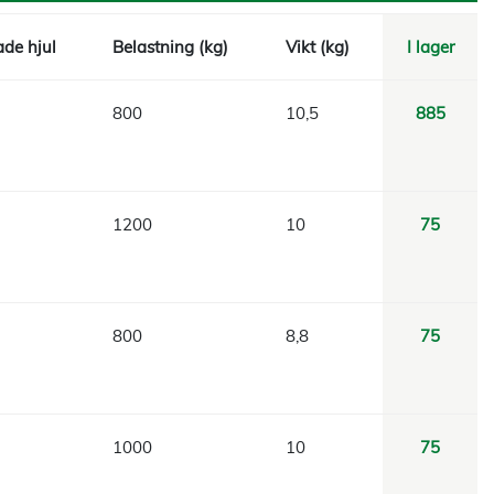
de hjul
Belastning (kg)
Vikt (kg)
I lager
800
10,5
885
1200
10
75
800
8,8
75
1000
10
75