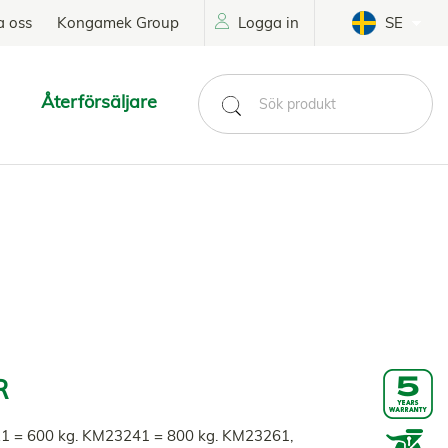
a oss
Kongamek Group
Logga in
SE
Återförsäljare
R
21 = 600 kg. KM23241 = 800 kg. KM23261,