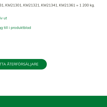
1, KM21301, KM21321, KM21341, KM21361 = 1 200 kg.
iv ut
g till i produktblad
TTA ÅTERFÖRSÄLJARE