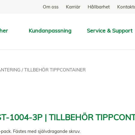
Om oss
Karriär
Hållbarhet
Kontakt
her
Kundanpassning
Service & Support
SÖK
HANTERING
/
TILLBEHÖR TIPPCONTAINER
T-1004-3P | TILLBEHÖR TIPPCON
3-pack. Fästes med självdragande skruv.