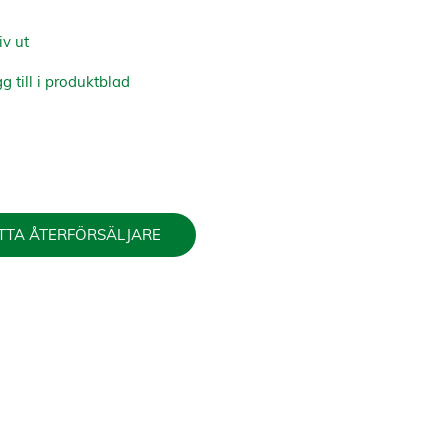
iv ut
g till i produktblad
TTA ÅTERFÖRSÄLJARE