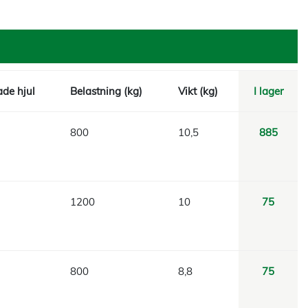
de hjul
Belastning (kg)
Vikt (kg)
I lager
800
10,5
885
1200
10
75
800
8,8
75