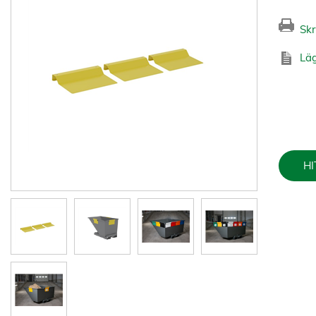
Skr
Läg
HI