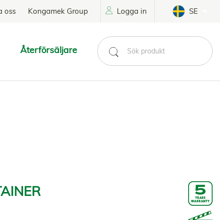
a oss
Kongamek Group
Logga in
SE
Återförsäljare
TAINER