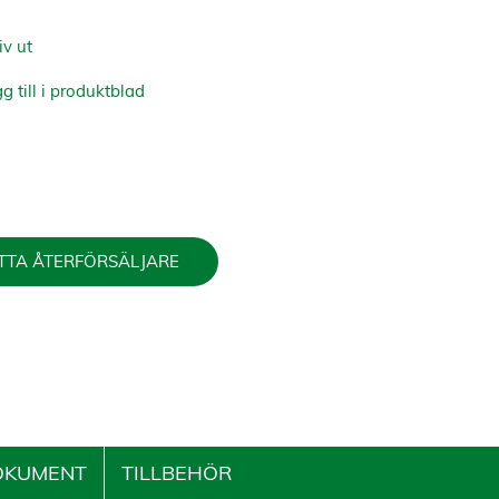
iv ut
g till i produktblad
TTA ÅTERFÖRSÄLJARE
OKUMENT
TILLBEHÖR