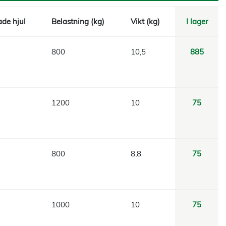
de hjul
Belastning (kg)
Vikt (kg)
I lager
800
10,5
885
1200
10
75
800
8,8
75
1000
10
75