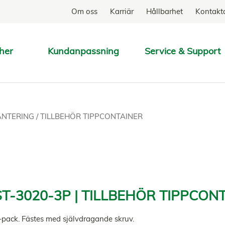
Om oss
Karriär
Hållbarhet
Kontakt
her
Kundanpassning
Service & Support
SÖK
HANTERING
/
TILLBEHÖR TIPPCONTAINER
T-3020-3P | TILLBEHÖR TIPPCON
3-pack. Fästes med självdragande skruv.