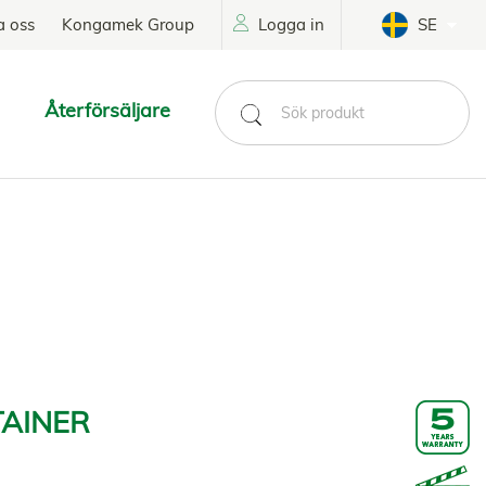
a oss
Kongamek Group
Logga in
SE
Återförsäljare
TAINER