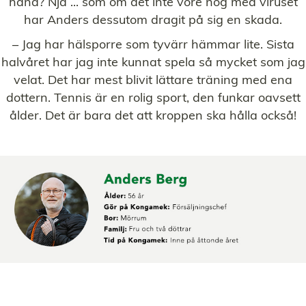
hand? Nja ... som om det inte vore nog med viruset
har Anders dessutom dragit på sig en skada.
– Jag har hälsporre som tyvärr hämmar lite. Sista
halvåret har jag inte kunnat spela så mycket som jag
velat. Det har mest blivit lättare träning med ena
dottern. Tennis är en rolig sport, den funkar oavsett
ålder. Det är bara det att kroppen ska hålla också!