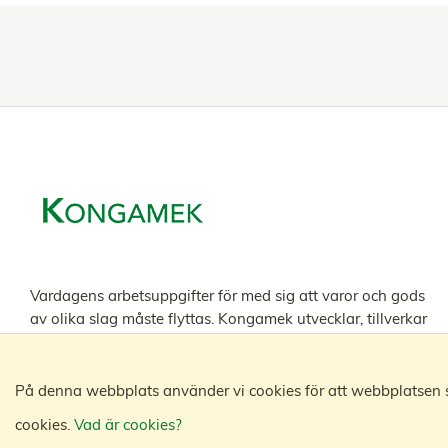
Vardagens arbetsuppgifter för med sig att varor och gods
av olika slag måste flyttas. Kongamek utvecklar, tillverkar
och säljer vagnar och materialhanteringsprodukter
designade och anpassade för varje uppgift och bransch.
På denna webbplats använder vi cookies för att webbplatsen sk
cookies.
Vad är cookies?