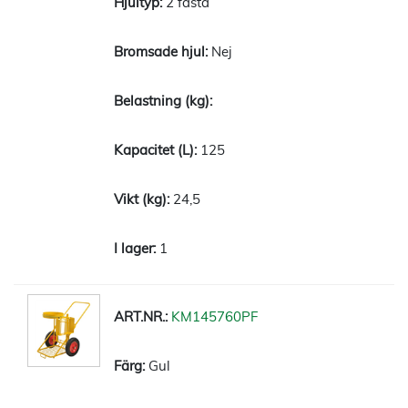
2 fasta
Nej
125
24,5
1
KM145760PF
Gul