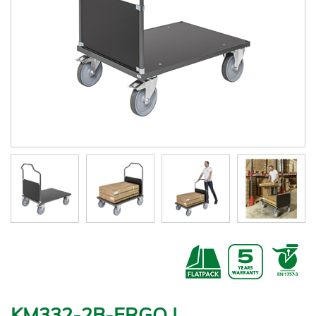
KM332-2B-ERGO |