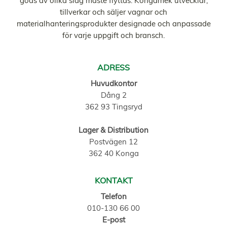
gods av olika slag måste flyttas. Kongamek utvecklar,
tillverkar och säljer vagnar och
materialhanteringsprodukter designade och anpassade
för varje uppgift och bransch.
ADRESS
Huvudkontor
Dång 2
362 93 Tingsryd
Lager & Distribution
Postvägen 12
362 40 Konga
KONTAKT
Telefon
010-130 66 00
E-post