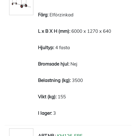
Elförzinkad
6000 x 1270 x 640
4 fasta
Nej
3500
155
3
KM126-EPF