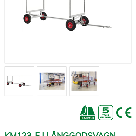
KM123-E | LÅNGGODSVAGN