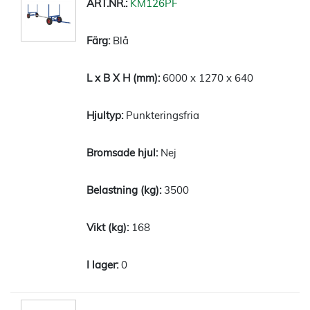
KM126PF
Blå
6000 x 1270 x 640
Punkteringsfria
Nej
3500
168
0