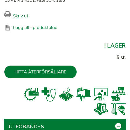
C3 - EN 1.4301, AISI 304, 18/8
Skriv ut
Lägg till i produktblad
I LAGER
5 st.
HITTA ÅTERFÖRSÄLJARE
UTFÖRANDEN