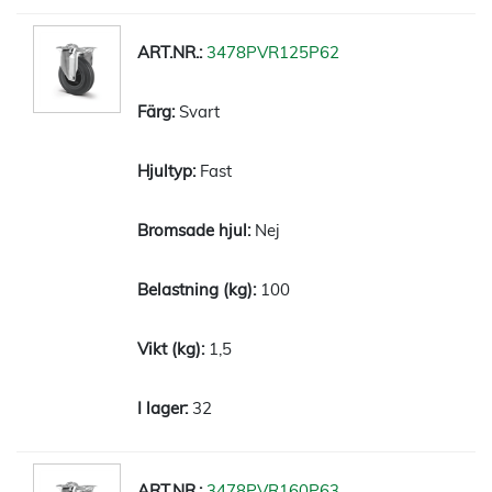
3478PVR125P62
Svart
Fast
Nej
100
1,5
32
3478PVR160P63