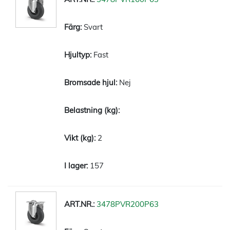
Svart
Fast
Nej
2
157
3478PVR200P63