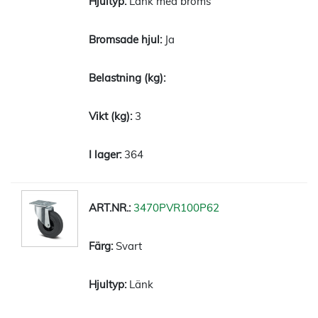
Länk med broms
Ja
3
364
3470PVR100P62
Svart
Länk