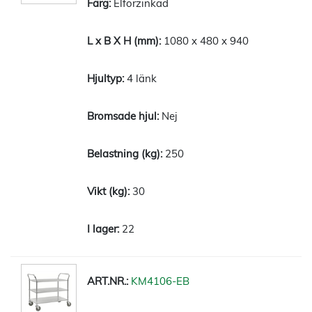
Elförzinkad
1080 x 480 x 940
4 länk
Nej
250
30
22
KM4106-EB