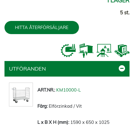
I LAGER
5 st.
HITTA ÅTERFÖRSÄLJARE
UTFÖRANDEN
KM10000-L
Elförzinkad / Vit
1590 x 650 x 1025