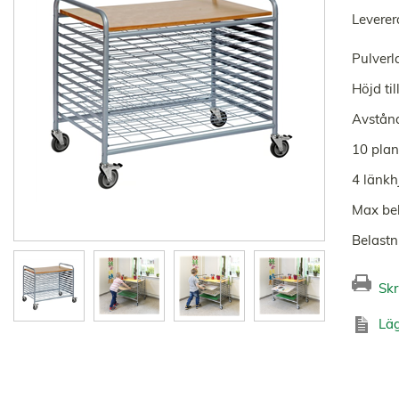
Leverer
Pulverl
Höjd ti
Avstån
10 plan
4 länkh
Max bel
Belastn
Skr
Läg