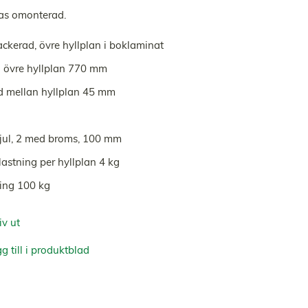
as omonterad.
ackerad, övre hyllplan i boklaminat
ll övre hyllplan 770 mm
d mellan hyllplan 45 mm
jul, 2 med broms, 100 mm
astning per hyllplan 4 kg
ing 100 kg
iv ut
g till i produktblad