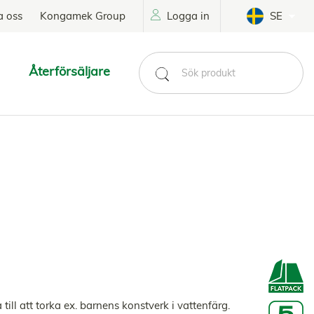
a oss
Kongamek Group
Logga in
SE
Återförsäljare
ill att torka ex. barnens konstverk i vattenfärg.