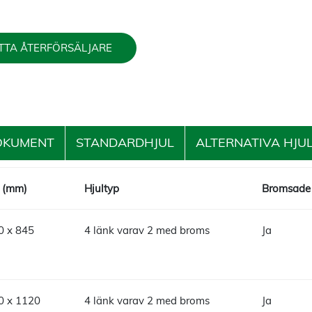
TTA ÅTERFÖRSÄLJARE
OKUMENT
STANDARDHJUL
ALTERNATIVA HJU
H (mm)
Hjultyp
Bromsade 
0 x 845
4 länk varav 2 med broms
Ja
0 x 1120
4 länk varav 2 med broms
Ja