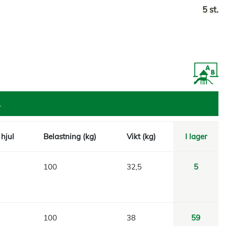
5 st.
L
hjul
Belastning (kg)
Vikt (kg)
I lager
100
32,5
5
100
38
59