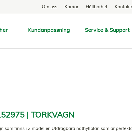
Om oss
Karriär
Hållbarhet
Kontakt
her
Kundanpassning
Service & Support
SÖK
52975 | TORKVAGN
n som finns i 3 modeller. Utdragbara näthyllplan som är perfekta t