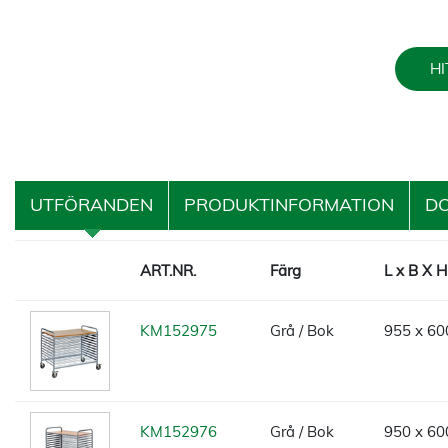
HI
UTFÖRANDEN
PRODUKTINFORMATION
D
ART.NR.
Färg
L x B X 
KM152975
Grå / Bok
955 x 60
KM152976
Grå / Bok
950 x 60